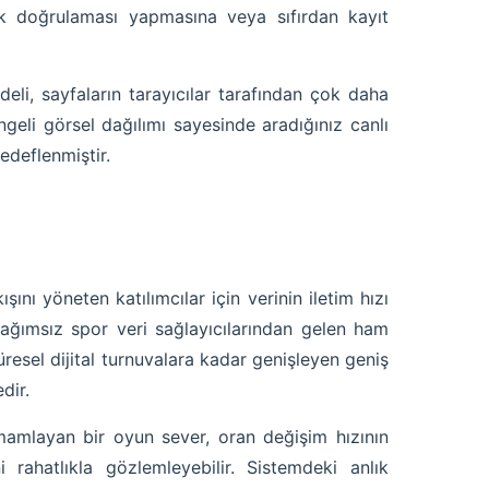
lik doğrulaması yapmasına veya sıfırdan kayıt
eli, sayfaların tarayıcılar tarafından çok daha
eli görsel dağılımı sayesinde aradığınız canlı
edeflenmiştir.
şını yöneten katılımcılar için verinin iletim hızı
bağımsız spor veri sağlayıcılarından gelen ham
küresel dijital turnuvalara kadar genişleyen geniş
dir.
amlayan bir oyun sever, oran değişim hızının
 rahatlıkla gözlemleyebilir. Sistemdeki anlık