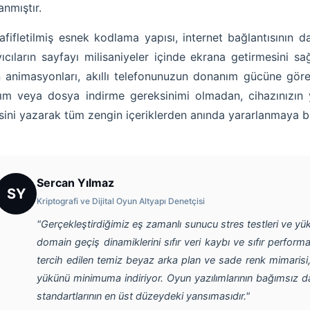
anmıştır.
afifletilmiş esnek kodlama yapısı, internet bağlantısının 
yıcıların sayfayı milisaniyeler içinde ekrana getirmesini sa
 animasyonları, akıllı telefonunuzun donanım gücüne göre 
lım veya dosya indirme gereksinimi olmadan, cihazınızın 
sini yazarak tüm zengin içeriklerden anında yararlanmaya baş
Sercan Yılmaz
SY
Kriptografi ve Dijital Oyun Altyapı Denetçisi
"Gerçekleştirdiğimiz eş zamanlı sunucu stres testleri ve yü
domain geçiş dinamiklerini sıfır veri kaybı ve sıfır perfor
tercih edilen temiz beyaz arka plan ve sade renk mimarisi, 
yükünü minimuma indiriyor. Oyun yazılımlarının bağımsız dağ
standartlarının en üst düzeydeki yansımasıdır."