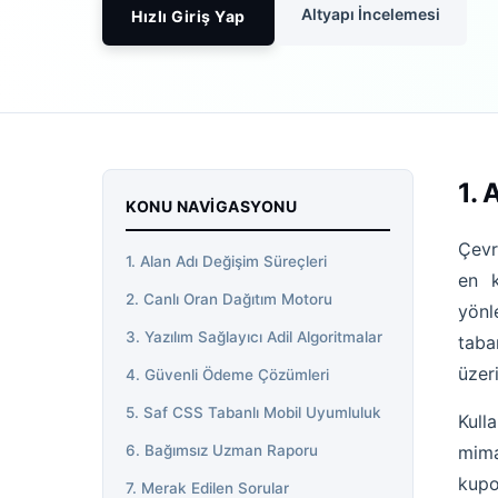
Altyapı İncelemesi
Hızlı Giriş Yap
1. 
KONU NAVIGASYONU
Çevr
1. Alan Adı Değişim Süreçleri
en 
2. Canlı Oran Dağıtım Motoru
yönl
3. Yazılım Sağlayıcı Adil Algoritmalar
taba
üzer
4. Güvenli Ödeme Çözümleri
5. Saf CSS Tabanlı Mobil Uyumluluk
Kull
6. Bağımsız Uzman Raporu
mima
kupo
7. Merak Edilen Sorular