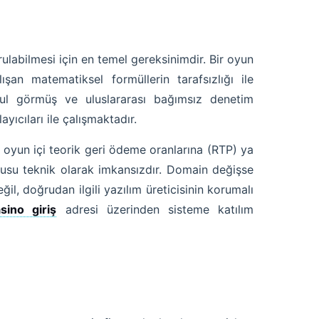
rulabilmesi için en temel gereksinimdir. Bir oyun
ışan matematiksel formüllerin tarafsızlığı ile
bul görmüş ve uluslararası bağımsız denetim
ayıcıları ile çalışmaktadır.
 oyun içi teorik geri ödeme oranlarına (RTP) ya
usu teknik olarak imkansızdır. Domain değişse
ğil, doğrudan ilgili yazılım üreticisinin korumalı
sino giriş
adresi üzerinden sisteme katılım