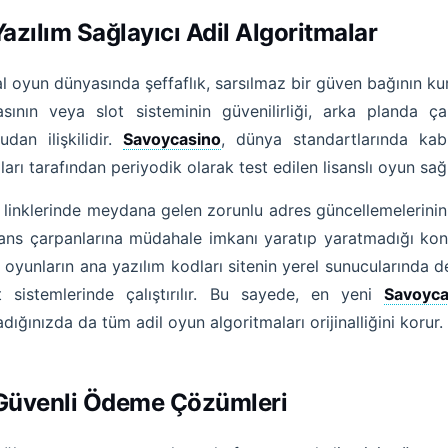
Yazılım Sağlayıcı Adil Algoritmalar
tal oyun dünyasında şeffaflık, sarsılmaz bir güven bağının ku
sının veya slot sisteminin güvenilirliği, arka planda çal
udan ilişkilidir.
Savoycasino
, dünya standartlarında ka
ları tarafından periyodik olarak test edilen lisanslı oyun sağl
ş linklerinde meydana gelen zorunlu adres güncellemelerinin
ans çarpanlarına müdahale imkanı yaratıp yaratmadığı kon
, oyunların ana yazılım kodları sitenin yerel sunucularında de
t sistemlerinde çalıştırılır. Bu sayede, en yeni
Savoyca
dığınızda da tüm adil oyun algoritmaları orijinalliğini korur.
 Güvenli Ödeme Çözümleri