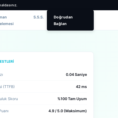
aldasınız.
man
S.S.S.
Doğrudan
celemesi
Bağlan
ESTLERI
zı
0.04 Saniye
si (TTFB)
42 ms
uluk Skoru
%100 Tam Uyum
Puanı
4.9 / 5.0 (Maksimum)