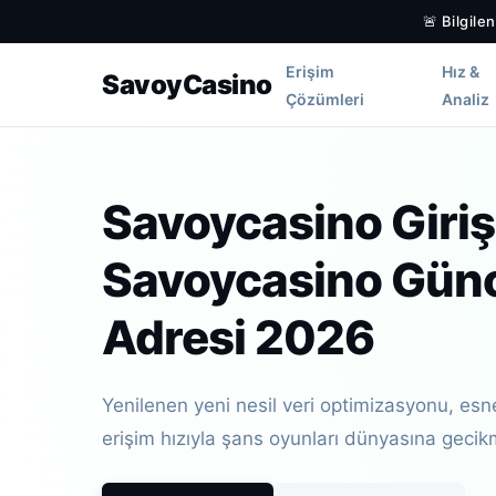
🚨 Bilgile
Erişim
Hız &
SavoyCasino
Çözümleri
Analiz
Savoycasino Giriş
Savoycasino Günc
Adresi 2026
Yenilenen yeni nesil veri optimizasyonu, esn
erişim hızıyla şans oyunları dünyasına gecik