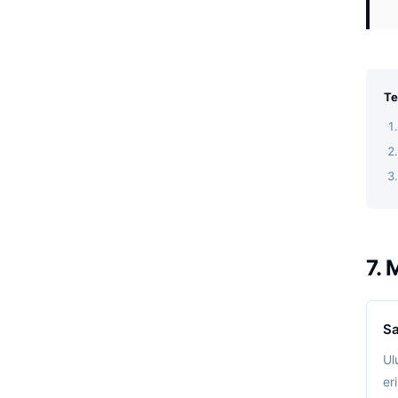
Te
7. 
Sa
Ul
er