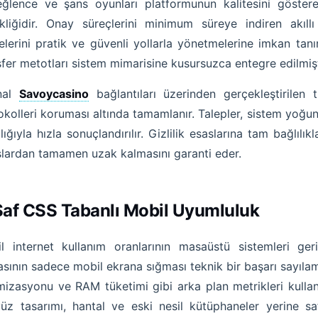
eğlence ve şans oyunları platformunun kalitesini göster
kliğidir. Onay süreçlerini minimum süreye indiren akıllı 
elerini pratik ve güvenli yollarla yönetmelerine imkan ta
sfer metotları sistem mimarisine kusursuzca entegre edilmişt
inal
Savoycasino
bağlantıları üzerinden gerçekleştirilen 
okolleri koruması altında tamamlanır. Talepler, sistem yoğun
lığıyla hızla sonuçlandırılır. Gizlilik esaslarına tam bağlılı
slardan tamamen uzak kalmasını garanti eder.
Saf CSS Tabanlı Mobil Uyumluluk
l internet kullanım oranlarının masaüstü sistemleri ge
asının sadece mobil ekrana sığması teknik bir başarı sayılam
mizasyonu ve RAM tüketimi gibi arka plan metrikleri kullanı
üz tasarımı, hantal ve eski nesil kütüphaneler yerine s