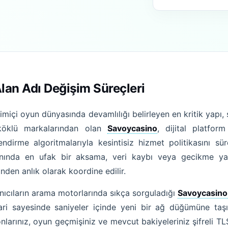
Alan Adı Değişim Süreçleri
imiçi oyun dünyasında devamlılığı belirleyen en kritik yapı,
köklü markalarından olan
Savoycasino
, dijital platform
endirme algoritmalarıyla kesintisiz hizmet politikasını s
nında en ufak bir aksama, veri kaybı veya gecikme yaş
inden anlık olarak koordine edilir.
anıcıların arama motorlarında sıkça sorguladığı
Savoycasino 
ri sayesinde saniyeler içinde yeni bir ağ düğümüne taşı
nlarınız, oyun geçmişiniz ve mevcut bakiyeleriniz şifreli TLS 