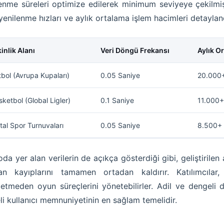
tlenme süreleri optimize edilerek minimum seviyeye çekilmi
 yenilenme hızları ve aylık ortalama işlem hacimleri detaylandı
kinlik Alanı
Veri Döngü Frekansı
Aylık O
tbol (Avrupa Kupaları)
0.05 Saniye
20.000+
sketbol (Global Ligler)
0.1 Saniye
11.000+ 
ital Spor Turnuvaları
0.05 Saniye
8.500+ E
oda yer alan verilerin de açıkça gösterdiği gibi, geliştirile
n kayıplarını tamamen ortadan kaldırır. Katılımcılar,
etmeden oyun süreçlerini yönetebilirler. Adil ve dengeli d
li kullanıcı memnuniyetinin en sağlam temelidir.