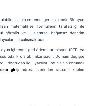
rulabilmesi için en temel gereksinimdir. Bir oyun
ışan matematiksel formüllerin tarafsızlığı ile
bul görmüş ve uluslararası bağımsız denetim
ayıcıları ile çalışmaktadır.
 oyun içi teorik geri ödeme oranlarına (RTP) ya
usu teknik olarak imkansızdır. Domain değişse
ğil, doğrudan ilgili yazılım üreticisinin korumalı
sino giriş
adresi üzerinden sisteme katılım