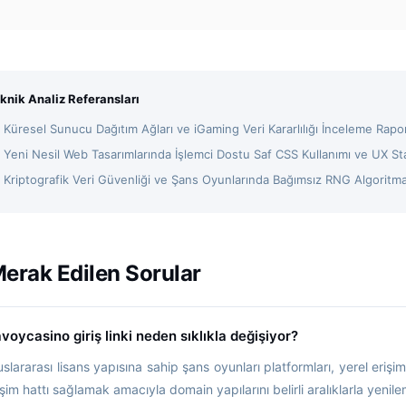
knik Analiz Referansları
Küresel Sunucu Dağıtım Ağları ve iGaming Veri Kararlılığı İnceleme Rap
Yeni Nesil Web Tasarımlarında İşlemci Dostu Saf CSS Kullanımı ve UX Sta
Kriptografik Veri Güvenliği ve Şans Oyunlarında Bağımsız RNG Algoritma
Merak Edilen Sorular
voycasino giriş linki neden sıklıkla değişiyor?
uslararası lisans yapısına sahip şans oyunları platformları, yerel erişim
işim hattı sağlamak amacıyla domain yapılarını belirli aralıklarla yenil