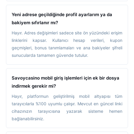
Yeni adrese geçildiğinde profil ayarlarım ya da
bakiyem sıfırlanır mı?
Hayır. Adres değişimleri sadece site ön yüzündeki erişim
linklerini kapsar. Kullanıcı hesap verileri, kupon
geçmişleri, bonus tanımlamaları ve ana bakiyeler şifreli
sunucularda tamamen güvende tutulur.
Savoycasino mobil giriş işlemleri için ek bir dosya
indirmek gerekir mi?
Hayır, platformun geliştirilmiş mobil altyapısı tüm
tarayıcılarla %100 uyumlu çalışır. Mevcut en güncel linki
cihazınızın tarayıcısına yazarak sisteme hemen
bağlanabilirsiniz.