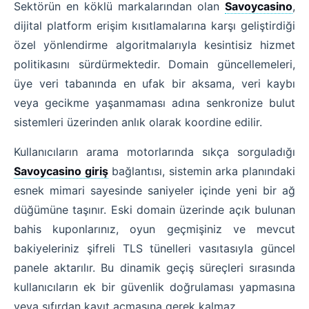
Sektörün en köklü markalarından olan
Savoycasino
,
dijital platform erişim kısıtlamalarına karşı geliştirdiği
özel yönlendirme algoritmalarıyla kesintisiz hizmet
politikasını sürdürmektedir. Domain güncellemeleri,
üye veri tabanında en ufak bir aksama, veri kaybı
veya gecikme yaşanmaması adına senkronize bulut
sistemleri üzerinden anlık olarak koordine edilir.
Kullanıcıların arama motorlarında sıkça sorguladığı
Savoycasino giriş
bağlantısı, sistemin arka planındaki
esnek mimari sayesinde saniyeler içinde yeni bir ağ
düğümüne taşınır. Eski domain üzerinde açık bulunan
bahis kuponlarınız, oyun geçmişiniz ve mevcut
bakiyeleriniz şifreli TLS tünelleri vasıtasıyla güncel
panele aktarılır. Bu dinamik geçiş süreçleri sırasında
kullanıcıların ek bir güvenlik doğrulaması yapmasına
veya sıfırdan kayıt açmasına gerek kalmaz.