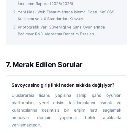
İnceleme Raporu (2025/2026).
Yeni Nesil Web Tasarımlarında İşlemci Dostu Saf CSS
Kullanımı ve UX Standartları Kılavuzu.
Kriptografik Veri Güvenliği ve Şans Oyunlarında
Bağımsız RNG Algoritma Denetim Esasları.
7. Merak Edilen Sorular
Savoycasino giriş linki neden sıklıkla değişiyor?
Uluslararası lisans yapısına sahip şans oyunları
platformları, yerel erişim kısıtlamalarını aşmak ve
kullanıcılarına kesintisiz bir erişim hattı sağlamak
amacıyla domain yapılarını belirli aralıklarla
yenilemektedir.