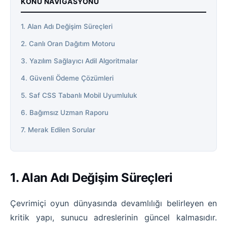
KONU NAVIGASYONU
1. Alan Adı Değişim Süreçleri
2. Canlı Oran Dağıtım Motoru
3. Yazılım Sağlayıcı Adil Algoritmalar
4. Güvenli Ödeme Çözümleri
5. Saf CSS Tabanlı Mobil Uyumluluk
6. Bağımsız Uzman Raporu
7. Merak Edilen Sorular
1. Alan Adı Değişim Süreçleri
Çevrimiçi oyun dünyasında devamlılığı belirleyen en
kritik yapı, sunucu adreslerinin güncel kalmasıdır.