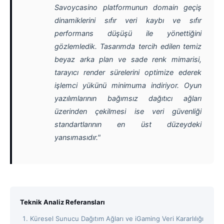
Savoycasino platformunun domain geçiş
dinamiklerini sıfır veri kaybı ve sıfır
performans düşüşü ile yönettiğini
gözlemledik. Tasarımda tercih edilen temiz
beyaz arka plan ve sade renk mimarisi,
tarayıcı render sürelerini optimize ederek
işlemci yükünü minimuma indiriyor. Oyun
yazılımlarının bağımsız dağıtıcı ağları
üzerinden çekilmesi ise veri güvenliği
standartlarının en üst düzeydeki
yansımasıdır."
Teknik Analiz Referansları
Küresel Sunucu Dağıtım Ağları ve iGaming Veri Kararlılığı