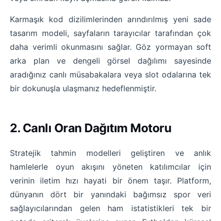
Karmaşık kod dizilimlerinden arındırılmış yeni sade
tasarım modeli, sayfaların tarayıcılar tarafından çok
daha verimli okunmasını sağlar. Göz yormayan soft
arka plan ve dengeli görsel dağılımı sayesinde
aradığınız canlı müsabakalara veya slot odalarına tek
bir dokunuşla ulaşmanız hedeflenmiştir.
2. Canlı Oran Dağıtım Motoru
Stratejik tahmin modelleri geliştiren ve anlık
hamlelerle oyun akışını yöneten katılımcılar için
verinin iletim hızı hayati bir önem taşır. Platform,
dünyanın dört bir yanındaki bağımsız spor veri
sağlayıcılarından gelen ham istatistikleri tek bir