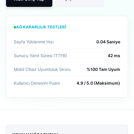
AĞ KARARLILIK TESTLERI
Sayfa Yüklenme Hızı
0.04 Saniye
Sunucu Yanıt Süresi (TTFB)
42 ms
Mobil Cihaz Uyumluluk Skoru
%100 Tam Uyum
Kullanıcı Deneyim Puanı
4.9 / 5.0 (Maksimum)