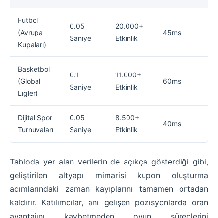
Futbol
0.05
20.000+
(Avrupa
45ms
Saniye
Etkinlik
Kupaları)
Basketbol
0.1
11.000+
(Global
60ms
Saniye
Etkinlik
Ligler)
Dijital Spor
0.05
8.500+
40ms
Turnuvaları
Saniye
Etkinlik
Tabloda yer alan verilerin de açıkça gösterdiği gibi,
geliştirilen altyapı mimarisi kupon oluşturma
adımlarındaki zaman kayıplarını tamamen ortadan
kaldırır. Katılımcılar, ani gelişen pozisyonlarda oran
avantajını kaybetmeden oyun süreçlerini