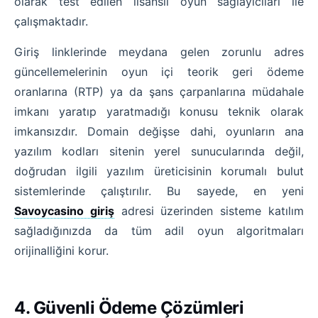
olarak test edilen lisanslı oyun sağlayıcıları ile
çalışmaktadır.
Giriş linklerinde meydana gelen zorunlu adres
güncellemelerinin oyun içi teorik geri ödeme
oranlarına (RTP) ya da şans çarpanlarına müdahale
imkanı yaratıp yaratmadığı konusu teknik olarak
imkansızdır. Domain değişse dahi, oyunların ana
yazılım kodları sitenin yerel sunucularında değil,
doğrudan ilgili yazılım üreticisinin korumalı bulut
sistemlerinde çalıştırılır. Bu sayede, en yeni
Savoycasino giriş
adresi üzerinden sisteme katılım
sağladığınızda da tüm adil oyun algoritmaları
orijinalliğini korur.
4. Güvenli Ödeme Çözümleri