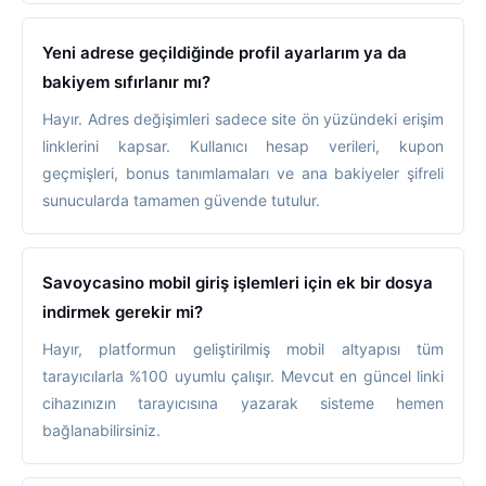
Yeni adrese geçildiğinde profil ayarlarım ya da
bakiyem sıfırlanır mı?
Hayır. Adres değişimleri sadece site ön yüzündeki erişim
linklerini kapsar. Kullanıcı hesap verileri, kupon
geçmişleri, bonus tanımlamaları ve ana bakiyeler şifreli
sunucularda tamamen güvende tutulur.
Savoycasino mobil giriş işlemleri için ek bir dosya
indirmek gerekir mi?
Hayır, platformun geliştirilmiş mobil altyapısı tüm
tarayıcılarla %100 uyumlu çalışır. Mevcut en güncel linki
cihazınızın tarayıcısına yazarak sisteme hemen
bağlanabilirsiniz.