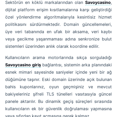
Sektörün en köklü markalarından olan
Savoycasino
,
dijital platform erişim kısıtlamalarına karşı geliştirdiği
özel yönlendirme algoritmalarıyla kesintisiz hizmet
politikasını sürdürmektedir. Domain güncellemeleri,
üye veri tabanında en ufak bir aksama, veri kaybı
veya gecikme yaşanmaması adına senkronize bulut
sistemleri üzerinden anlık olarak koordine edilir.
Kullanıcıların arama motorlarında sıkça sorguladığı
Savoycasino giriş
bağlantısı, sistemin arka planındaki
esnek mimari sayesinde saniyeler içinde yeni bir ağ
düğümüne taşınır. Eski domain üzerinde açık bulunan
bahis kuponlarınız, oyun geçmişiniz ve mevcut
bakiyeleriniz şifreli TLS tünelleri vasıtasıyla güncel
panele aktarılır. Bu dinamik geçiş süreçleri sırasında
kullanıcıların ek bir güvenlik doğrulaması yapmasına
veya sıfırdan kayıt açmasına gerek kalmaz.