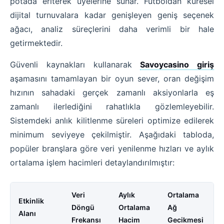
potada eriterek üyelerine sunar. Futboldan küresel
dijital turnuvalara kadar genişleyen geniş seçenek
ağacı, analiz süreçlerini daha verimli bir hale
getirmektedir.
Güvenli kaynakları kullanarak
Savoycasino giriş
aşamasını tamamlayan bir oyun sever, oran değişim
hızının sahadaki gerçek zamanlı aksiyonlarla eş
zamanlı ilerlediğini rahatlıkla gözlemleyebilir.
Sistemdeki anlık kilitlenme süreleri optimize edilerek
minimum seviyeye çekilmiştir. Aşağıdaki tabloda,
popüler branşlara göre veri yenilenme hızları ve aylık
ortalama işlem hacimleri detaylandırılmıştır:
Veri
Aylık
Ortalama
Etkinlik
Döngü
Ortalama
Ağ
Alanı
Frekansı
Hacim
Gecikmesi