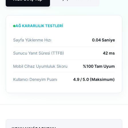
AĞ KARARLILIK TESTLERI
Sayfa Yüklenme Hızı
0.04 Saniye
Sunucu Yanıt Süresi (TTFB)
42 ms
Mobil Cihaz Uyumluluk Skoru
%100 Tam Uyum
Kullanıcı Deneyim Puanı
4.9 / 5.0 (Maksimum)