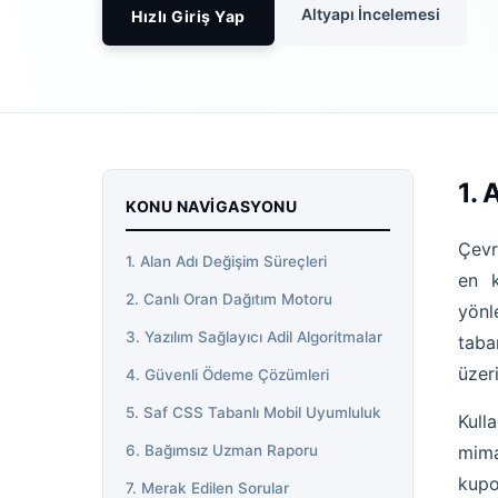
Altyapı İncelemesi
Hızlı Giriş Yap
1. 
KONU NAVIGASYONU
Çevr
1. Alan Adı Değişim Süreçleri
en 
2. Canlı Oran Dağıtım Motoru
yönl
3. Yazılım Sağlayıcı Adil Algoritmalar
taba
üzer
4. Güvenli Ödeme Çözümleri
5. Saf CSS Tabanlı Mobil Uyumluluk
Kull
6. Bağımsız Uzman Raporu
mima
kupo
7. Merak Edilen Sorular