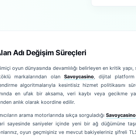
Alan Adı Değişim Süreçleri
imiçi oyun dünyasında devamlılığı belirleyen en kritik yapı,
köklü markalarından olan
Savoycasino
, dijital platform
endirme algoritmalarıyla kesintisiz hizmet politikasını s
nında en ufak bir aksama, veri kaybı veya gecikme yaş
inden anlık olarak koordine edilir.
anıcıların arama motorlarında sıkça sorguladığı
Savoycasino 
ri sayesinde saniyeler içinde yeni bir ağ düğümüne taşı
nlarınız, oyun geçmişiniz ve mevcut bakiyeleriniz şifreli TLS 