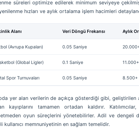
tlenme süreleri optimize edilerek minimum seviyeye çekilmi
 yenilenme hızları ve aylık ortalama işlem hacimleri detaylandı
kinlik Alanı
Veri Döngü Frekansı
Aylık O
tbol (Avrupa Kupaları)
0.05 Saniye
20.000+
sketbol (Global Ligler)
0.1 Saniye
11.000+ 
ital Spor Turnuvaları
0.05 Saniye
8.500+ E
oda yer alan verilerin de açıkça gösterdiği gibi, geliştirile
n kayıplarını tamamen ortadan kaldırır. Katılımcılar,
etmeden oyun süreçlerini yönetebilirler. Adil ve dengeli d
li kullanıcı memnuniyetinin en sağlam temelidir.