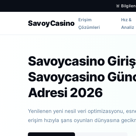
🚨 Bilgile
Erişim
Hız &
SavoyCasino
Çözümleri
Analiz
Savoycasino Giriş
Savoycasino Günc
Adresi 2026
Yenilenen yeni nesil veri optimizasyonu, esn
erişim hızıyla şans oyunları dünyasına gecik