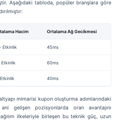
ştir. Aşağıdaki tabloda, popüler branşlara göre
rılmıştır:
rtalama Hacim
Ortalama Ağ Gecikmesi
 Etkinlik
45ms
Etkinlik
60ms
tkinlik
40ms
n altyapı mimarisi kupon oluşturma adımlarındaki
 ani gelişen pozisyonlarda oran avantajını
ağılım ilkeleriyle birleşen bu teknik güç, uzun