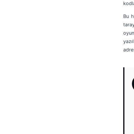
kodl
Bu h
tara
oyun
yazı
adre