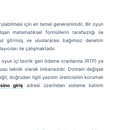
rulabilmesi için en temel gereksinimdir. Bir oyun
ışan matematiksel formüllerin tarafsızlığı ile
bul görmüş ve uluslararası bağımsız denetim
ayıcıları ile çalışmaktadır.
 oyun içi teorik geri ödeme oranlarına (RTP) ya
usu teknik olarak imkansızdır. Domain değişse
ğil, doğrudan ilgili yazılım üreticisinin korumalı
sino giriş
adresi üzerinden sisteme katılım