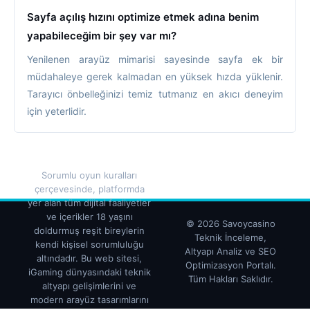
Sayfa açılış hızını optimize etmek adına benim
yapabileceğim bir şey var mı?
Yenilenen arayüz mimarisi sayesinde sayfa ek bir
müdahaleye gerek kalmadan en yüksek hızda yüklenir.
Tarayıcı önbelleğinizi temiz tutmanız en akıcı deneyim
için yeterlidir.
Sorumlu oyun kuralları
çerçevesinde, platformda
yer alan tüm dijital faaliyetler
ve içerikler 18 yaşını
© 2026 Savoycasino
doldurmuş reşit bireylerin
Teknik İnceleme,
kendi kişisel sorumluluğu
Altyapı Analiz ve SEO
altındadır. Bu web sitesi,
Optimizasyon Portalı.
iGaming dünyasındaki teknik
Tüm Hakları Saklıdır.
altyapı gelişimlerini ve
modern arayüz tasarımlarını