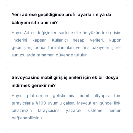
Yeni adrese geçildiğinde profil ayarlarım ya da
bakiyem sıfırlanır mı?
Hayır. Adres değişimleri sadece site ön yüzündeki erişim
linklerini kapsar. Kullanıcı hesap verileri, kupon
geçmişleri, bonus tanımlamaları ve ana bakiyeler şifreli
sunucularda tamamen güvende tutulur.
Savoycasino mobil giriş işlemleri için ek bir dosya
indirmek gerekir mi?
Hayır, platformun geliştirilmiş mobil altyapısı tüm
tarayıcılarla %100 uyumlu çalışır. Mevcut en güncel linki
cihazınızın tarayıcısına yazarak sisteme hemen
bağlanabilirsiniz.