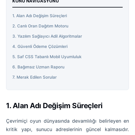
KONU NAVIGASYONU
1. Alan Adı Değişim Süreçleri
2. Canlı Oran Dağıtım Motoru
3. Yazılım Sağlayıcı Adil Algoritmalar
4. Güvenli Ödeme Çözümleri
5. Saf CSS Tabanlı Mobil Uyumluluk
6. Bağımsız Uzman Raporu
7. Merak Edilen Sorular
1. Alan Adı Değişim Süreçleri
Çevrimiçi oyun dünyasında devamlılığı belirleyen en
kritik yapı, sunucu adreslerinin güncel kalmasıdır.