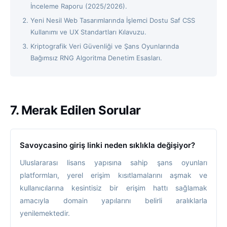
İnceleme Raporu (2025/2026).
Yeni Nesil Web Tasarımlarında İşlemci Dostu Saf CSS
Kullanımı ve UX Standartları Kılavuzu.
Kriptografik Veri Güvenliği ve Şans Oyunlarında
Bağımsız RNG Algoritma Denetim Esasları.
7. Merak Edilen Sorular
Savoycasino giriş linki neden sıklıkla değişiyor?
Uluslararası lisans yapısına sahip şans oyunları
platformları, yerel erişim kısıtlamalarını aşmak ve
kullanıcılarına kesintisiz bir erişim hattı sağlamak
amacıyla domain yapılarını belirli aralıklarla
yenilemektedir.