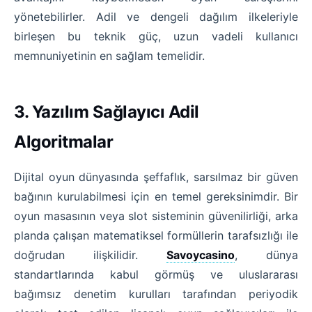
yönetebilirler. Adil ve dengeli dağılım ilkeleriyle
birleşen bu teknik güç, uzun vadeli kullanıcı
memnuniyetinin en sağlam temelidir.
3. Yazılım Sağlayıcı Adil
Algoritmalar
Dijital oyun dünyasında şeffaflık, sarsılmaz bir güven
bağının kurulabilmesi için en temel gereksinimdir. Bir
oyun masasının veya slot sisteminin güvenilirliği, arka
planda çalışan matematiksel formüllerin tarafsızlığı ile
doğrudan ilişkilidir.
Savoycasino
, dünya
standartlarında kabul görmüş ve uluslararası
bağımsız denetim kurulları tarafından periyodik