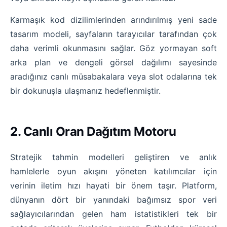
Karmaşık kod dizilimlerinden arındırılmış yeni sade
tasarım modeli, sayfaların tarayıcılar tarafından çok
daha verimli okunmasını sağlar. Göz yormayan soft
arka plan ve dengeli görsel dağılımı sayesinde
aradığınız canlı müsabakalara veya slot odalarına tek
bir dokunuşla ulaşmanız hedeflenmiştir.
2. Canlı Oran Dağıtım Motoru
Stratejik tahmin modelleri geliştiren ve anlık
hamlelerle oyun akışını yöneten katılımcılar için
verinin iletim hızı hayati bir önem taşır. Platform,
dünyanın dört bir yanındaki bağımsız spor veri
sağlayıcılarından gelen ham istatistikleri tek bir