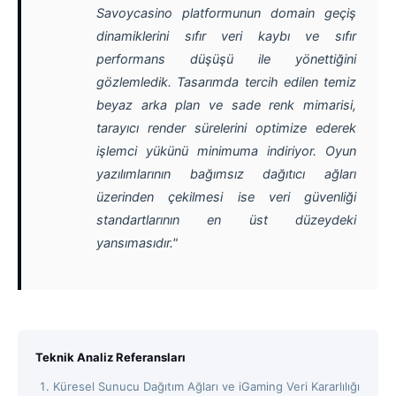
Savoycasino platformunun domain geçiş
dinamiklerini sıfır veri kaybı ve sıfır
performans düşüşü ile yönettiğini
gözlemledik. Tasarımda tercih edilen temiz
beyaz arka plan ve sade renk mimarisi,
tarayıcı render sürelerini optimize ederek
işlemci yükünü minimuma indiriyor. Oyun
yazılımlarının bağımsız dağıtıcı ağları
üzerinden çekilmesi ise veri güvenliği
standartlarının en üst düzeydeki
yansımasıdır."
Teknik Analiz Referansları
Küresel Sunucu Dağıtım Ağları ve iGaming Veri Kararlılığı