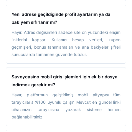
Yeni adrese geçildiğinde profil ayarlarım ya da
bakiyem sıfırlanır mı?
Hayır. Adres değişimleri sadece site ön yüzündeki erişim
linklerini kapsar. Kullanıcı hesap verileri, kupon
geçmişleri, bonus tanımlamaları ve ana bakiyeler şifreli
sunucularda tamamen güvende tutulur.
Savoycasino mobil giriş işlemleri için ek bir dosya
indirmek gerekir mi?
Hayır, platformun geliştirilmiş mobil altyapısı tüm
tarayıcılarla %100 uyumlu çalışır. Mevcut en güncel linki
cihazınızın tarayıcısına yazarak sisteme hemen
bağlanabilirsiniz.