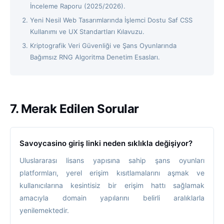
İnceleme Raporu (2025/2026).
Yeni Nesil Web Tasarımlarında İşlemci Dostu Saf CSS
Kullanımı ve UX Standartları Kılavuzu.
Kriptografik Veri Güvenliği ve Şans Oyunlarında
Bağımsız RNG Algoritma Denetim Esasları.
7. Merak Edilen Sorular
Savoycasino giriş linki neden sıklıkla değişiyor?
Uluslararası lisans yapısına sahip şans oyunları
platformları, yerel erişim kısıtlamalarını aşmak ve
kullanıcılarına kesintisiz bir erişim hattı sağlamak
amacıyla domain yapılarını belirli aralıklarla
yenilemektedir.