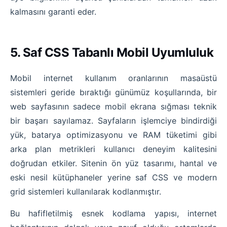
kalmasını garanti eder.
5. Saf CSS Tabanlı Mobil Uyumluluk
Mobil internet kullanım oranlarının masaüstü
sistemleri geride bıraktığı günümüz koşullarında, bir
web sayfasının sadece mobil ekrana sığması teknik
bir başarı sayılamaz. Sayfaların işlemciye bindirdiği
yük, batarya optimizasyonu ve RAM tüketimi gibi
arka plan metrikleri kullanıcı deneyim kalitesini
doğrudan etkiler. Sitenin ön yüz tasarımı, hantal ve
eski nesil kütüphaneler yerine saf CSS ve modern
grid sistemleri kullanılarak kodlanmıştır.
Bu hafifletilmiş esnek kodlama yapısı, internet