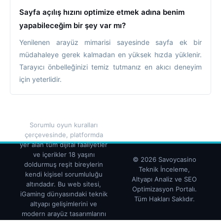
Sayfa açılış hızını optimize etmek adına benim
yapabileceğim bir şey var mı?
Yenilenen arayüz mimarisi sayesinde sayfa ek bir
müdahaleye gerek kalmadan en yüksek hızda yüklenir.
Tarayıcı önbelleğinizi temiz tutmanız en akıcı deneyim
için yeterlidir.
Sorumlu oyun kuralları
çerçevesinde, platformda
yer alan tüm dijital faaliyetler
ve içerikler 18 yaşını
© 2026 Savoycasino
doldurmuş reşit bireylerin
Teknik İnceleme,
kendi kişisel sorumluluğu
Altyapı Analiz ve SEO
altındadır. Bu web sitesi,
Optimizasyon Portalı.
iGaming dünyasındaki teknik
Tüm Hakları Saklıdır.
altyapı gelişimlerini ve
modern arayüz tasarımlarını