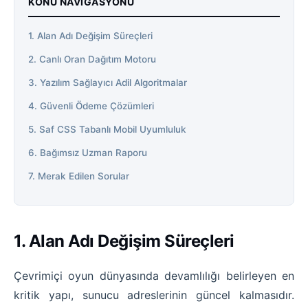
KONU NAVIGASYONU
1. Alan Adı Değişim Süreçleri
2. Canlı Oran Dağıtım Motoru
3. Yazılım Sağlayıcı Adil Algoritmalar
4. Güvenli Ödeme Çözümleri
5. Saf CSS Tabanlı Mobil Uyumluluk
6. Bağımsız Uzman Raporu
7. Merak Edilen Sorular
1. Alan Adı Değişim Süreçleri
Çevrimiçi oyun dünyasında devamlılığı belirleyen en
kritik yapı, sunucu adreslerinin güncel kalmasıdır.