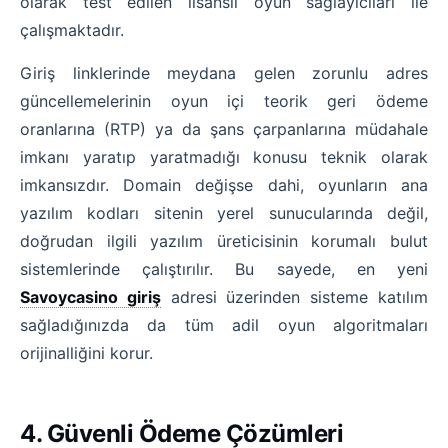
olarak test edilen lisanslı oyun sağlayıcıları ile
çalışmaktadır.
Giriş linklerinde meydana gelen zorunlu adres
güncellemelerinin oyun içi teorik geri ödeme
oranlarına (RTP) ya da şans çarpanlarına müdahale
imkanı yaratıp yaratmadığı konusu teknik olarak
imkansızdır. Domain değişse dahi, oyunların ana
yazılım kodları sitenin yerel sunucularında değil,
doğrudan ilgili yazılım üreticisinin korumalı bulut
sistemlerinde çalıştırılır. Bu sayede, en yeni
Savoycasino giriş
adresi üzerinden sisteme katılım
sağladığınızda da tüm adil oyun algoritmaları
orijinalliğini korur.
4. Güvenli Ödeme Çözümleri