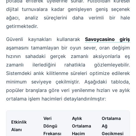
potada eriterek üyelerine sunar. Futboldan küresel
dijital turnuvalara kadar genişleyen geniş seçenek
ağacı, analiz süreçlerini daha verimli bir hale
getirmektedir.
Güvenli kaynakları kullanarak
Savoycasino giriş
aşamasını tamamlayan bir oyun sever, oran değişim
hızının sahadaki gerçek zamanlı aksiyonlarla eş
zamanlı ilerlediğini rahatlıkla gözlemleyebilir.
Sistemdeki anlık kilitlenme süreleri optimize edilerek
minimum seviyeye çekilmiştir. Aşağıdaki tabloda,
popüler branşlara göre veri yenilenme hızları ve aylık
ortalama işlem hacimleri detaylandırılmıştır:
Veri
Aylık
Ortalama
Etkinlik
Döngü
Ortalama
Ağ
Alanı
Frekansı
Hacim
Gecikmesi