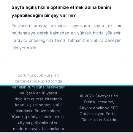
Sayfa açılış hızını optimize etmek adına benim
yapabileceğim bir şey var mı?
Yenilenen arayüz mimarisi sayesinde sayfa ek bir
müdahaleye gerek kalmadan en yüksek hızda yüklenir.
Tarayıcı önbelleğinizi temiz tutmanız en akıcı deneyim
için yeterlidir.
Sorumlu oyun kuralları
çerçevesinde, platformda
yer alan tüm dijital faaliyetler
ve içerikler 18 yaşını
© 2026 Savoycasino
doldurmuş reşit bireylerin
Teknik İnceleme,
kendi kişisel sorumluluğu
Altyapı Analiz ve SEO
altındadır. Bu web sitesi,
Optimizasyon Portalı.
iGaming dünyasındaki teknik
Tüm Hakları Saklıdır.
altyapı gelişimlerini ve
modern arayüz tasarımlarını