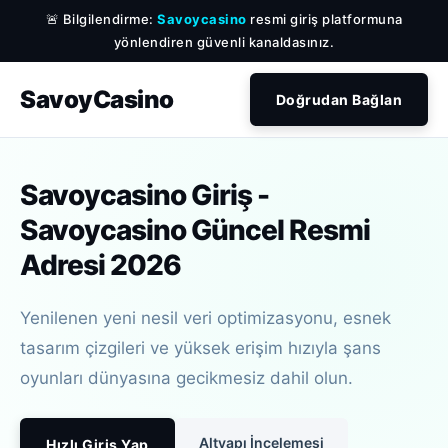
🚨 Bilgilendirme:
Savoycasino
resmi giriş platformuna
yönlendiren güvenli kanaldasınız.
SavoyCasino
Doğrudan Bağlan
Savoycasino Giriş -
Savoycasino Güncel Resmi
Adresi 2026
Yenilenen yeni nesil veri optimizasyonu, esnek
tasarım çizgileri ve yüksek erişim hızıyla şans
oyunları dünyasına gecikmesiz dahil olun.
Altyapı İncelemesi
Hızlı Giriş Yap