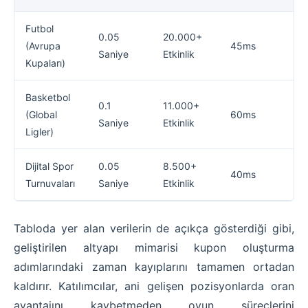
Futbol
0.05
20.000+
(Avrupa
45ms
Saniye
Etkinlik
Kupaları)
Basketbol
0.1
11.000+
(Global
60ms
Saniye
Etkinlik
Ligler)
Dijital Spor
0.05
8.500+
40ms
Turnuvaları
Saniye
Etkinlik
Tabloda yer alan verilerin de açıkça gösterdiği gibi,
geliştirilen altyapı mimarisi kupon oluşturma
adımlarındaki zaman kayıplarını tamamen ortadan
kaldırır. Katılımcılar, ani gelişen pozisyonlarda oran
avantajını kaybetmeden oyun süreçlerini