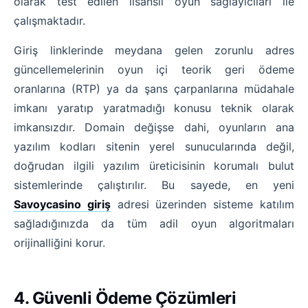
olarak test edilen lisanslı oyun sağlayıcıları ile
çalışmaktadır.
Giriş linklerinde meydana gelen zorunlu adres
güncellemelerinin oyun içi teorik geri ödeme
oranlarına (RTP) ya da şans çarpanlarına müdahale
imkanı yaratıp yaratmadığı konusu teknik olarak
imkansızdır. Domain değişse dahi, oyunların ana
yazılım kodları sitenin yerel sunucularında değil,
doğrudan ilgili yazılım üreticisinin korumalı bulut
sistemlerinde çalıştırılır. Bu sayede, en yeni
Savoycasino giriş
adresi üzerinden sisteme katılım
sağladığınızda da tüm adil oyun algoritmaları
orijinalliğini korur.
4. Güvenli Ödeme Çözümleri